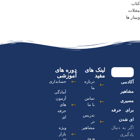
کتاب
مجلات
وبینار ها
لینک های
دوره های
مفید
آموزشی
درباره
حسابداری
آکادمی
ما
مشاهیر
آمادگی
تماس
آزمون
مسیری
با ما
های
برای حرفه
حرفه
تدریس
ای
ای شدن
در
اگر به دنبال
مشاهیر
ویژه
بازار
یادگیری
ورود