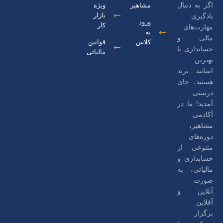
اگر به دنبال
مشاهیر
ویژه
بازار
یادگیری
ورود
کار
مهارت‌های
به
مالی و
کلاس
قوانین
حسابداری با
مالیاتی
بهترین
اساتید برند
هستید، جای
درستی
آمدید! ما در
آکادمی
مشاهیر،
دوره‌های
متنوعی از
حسابداری و
مالیاتی، به
صورت
آنلاین و
آفلاین
برگزار