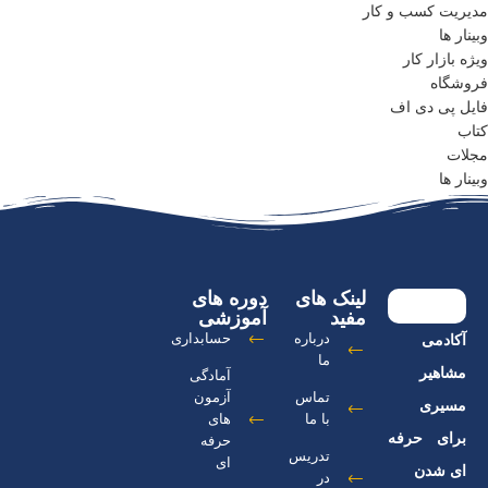
مدیریت کسب و کار
وبینار ها
ویژه بازار کار
فروشگاه
فایل پی دی اف
کتاب
مجلات
وبینار ها
لینک های
دوره های
مفید
آموزشی
درباره
حسابداری
آکادمی
ما
مشاهیر
آمادگی
تماس
آزمون
مسیری
با ما
های
برای حرفه
حرفه
تدریس
ای
ای شدن
در