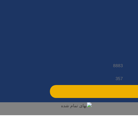
8883
357