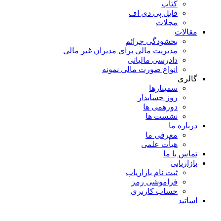
کتاب
فایل پی دی اف
مجلات
مقالات
بخشودگی جرائم
مدیریت مالی برای مدیران غیر مالی
دادرسی مالیاتی
انواع صورت مالی نمونه
گالری
سمینارها
روز حسابدار
دورهمی ها
نشست ها
درباره ما
معرفی ما
هیأت علمی
تماس با ما
بازاریابی
ثبت نام بازاریاب
فراموشی رمز
حساب کاربری
اساتید