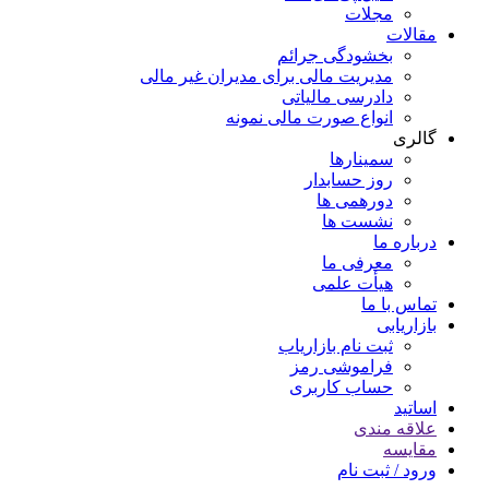
مجلات
مقالات
بخشودگی جرائم
مدیریت مالی برای مدیران غیر مالی
دادرسی مالیاتی
انواع صورت مالی نمونه
گالری
سمینارها
روز حسابدار
دورهمی ها
نشست ها
درباره ما
معرفی ما
هیأت علمی
تماس با ما
بازاریابی
ثبت نام بازاریاب
فراموشی رمز
حساب کاربری
اساتید
علاقه مندی
مقايسه
ورود / ثبت نام