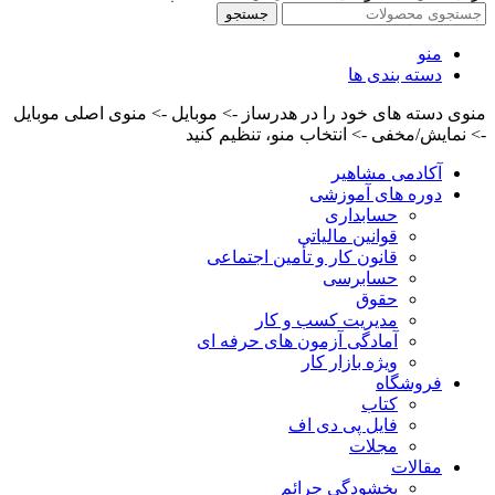
جستجو
منو
دسته بندی ها
منوی دسته های خود را در هدرساز -> موبایل -> منوی اصلی موبایل
-> نمایش/مخفی -> انتخاب منو، تنظیم کنید
آکادمی مشاهیر
دوره های آموزشی
حسابداری
قوانین مالیاتی
قانون کار و تأمین اجتماعی
حسابرسی
حقوق
مدیریت کسب و کار
آمادگی آزمون های حرفه ای
ویژه بازار کار
فروشگاه
کتاب
فایل پی دی اف
مجلات
مقالات
بخشودگی جرائم