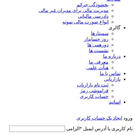
بخشودگی جرائم
مدیریت مالی برای مدیران غیر مالی
دادرسی مالیاتی
انواع صورت مالی نمونه
گالری
سمینارها
روز حسابدار
دورهمی ها
نشست ها
درباره ما
معرفی ما
هیأت علمی
تماس با ما
بازاریابی
ثبت نام بازاریاب
فراموشی رمز
حساب کاربری
اساتید
ورود
ایجاد یک حساب کاربری
نام کاربری یا آدرس ایمیل
*
الزامی