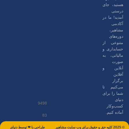
هستید، جای
درستی
آمدید! ما در
آکادمی
مشاهیر،
دوره‌های
متنوعی از
حسابداری و
مالیاتی، به
صورت
آنلاین و
آفلاین
برگزار
می‌کنیم تا
شما را برای
دنیای
9498
کسب‌وکار
آماده کنیم.
83
© 2025 کلیه حق و حقوق برای وب سایت مشاهیر
طراحی با ❤ توسط​ دنیای