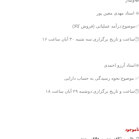
🔴وبینار
❇️ استاد مهدی معین پور
✅موضوع:درآمد عملیاتی (فروش کالا)
🕐ساعت و تاریخ برگزاری:سه شنبه ۳۰ آبان ساعت ۱۶
❇️استاد آرزو احمدی
✅ موضوع:نحوه رسیدگی به حساب دارایی
🕐ساعت و تاریخ برگزاری:دوشنبه ۲۹ آبان ساعت ۱۸
ناموجود
مقايسه
افزودن به علاقه مندی