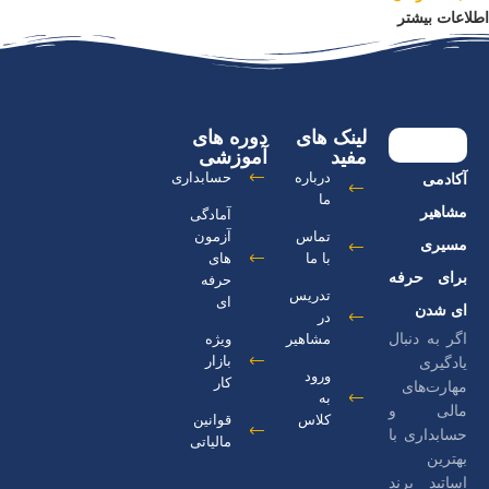
اطلاعات بیشتر
لینک های
دوره های
مفید
آموزشی
درباره
حسابداری
آکادمی
ما
مشاهیر
آمادگی
تماس
آزمون
مسیری
با ما
های
برای حرفه
حرفه
تدریس
ای
ای شدن
در
اگر به دنبال
مشاهیر
ویژه
بازار
یادگیری
ورود
کار
مهارت‌های
به
مالی و
کلاس
قوانین
حسابداری با
مالیاتی
بهترین
اساتید برند