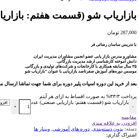
بازاریاب شو (قسمت هفتم: بازاریا
287,000
تومان
با تدریس ساسان رضائی فر
مشاور و مدرس بازار یابی عضو انجمن مشاوران مدیریت ایران.
دانش آموخته کارشناسی ارشد مدیریت بازرگانی.
۲۵ سال سابقه همکاری با کارخانجات و شرکت‌های تولیدی و بازرگانی.
موسس دوره‌های آموزش صفرتاصد بازاریابی با عنوان “بازاریاب شو
بعد از خرید این دوره اسپات پلیر دوره برای شما جهت تماشا ارسال 
پرداخت
۳۳/۳%
به صورت اقساط به ازای هر آیتم
بازاریاب شو (قسمت هفتم: بازاریابی صنعتی) عدد
افزو
+
-
مقايسه
افزودن به علاقه مندی
دسته:
بدون دسته‌بندی
,
دوره های آموزشی
,
وبینار ها
اشتراک گذاری: