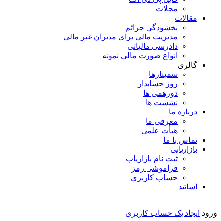
مجلات
مقالات
بخشودگی جرائم
مدیریت مالی برای مدیران غیر مالی
دادرسی مالیاتی
انواع صورت مالی نمونه
گالری
سمینارها
روز حسابدار
دورهمی ها
نشست ها
درباره ما
معرفی ما
هیأت علمی
تماس با ما
بازاریابی
ثبت نام بازاریاب
فراموشی رمز
حساب کاربری
اساتید
ورود
ایجاد یک حساب کاربری