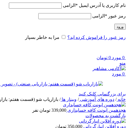
نام کاربری یا آدرس ایمیل
*
الزامی
رمز عبور
*
الزامی
ورود
رمز عبور را فراموش کرده اید؟
مرا به خاطر بسپار
0
مورد
0
تومان
منو
0
مورد
برای بزرگنمایی کلیک کنید
خانه
/
دوره های آموزشی
/
وبینار ها
/
بازاریاب شو (قسمت هفتم: بازار
هجدهمین ایونت کافه حسابداری
339,000
تومان
نفر
بازگشت به محصولات
دوره آفلاین انبارگردانی
350,000
تومان