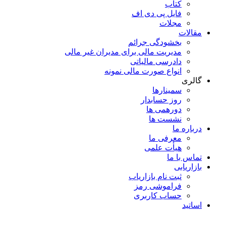
کتاب
فایل پی دی اف
مجلات
مقالات
بخشودگی جرائم
مدیریت مالی برای مدیران غیر مالی
دادرسی مالیاتی
انواع صورت مالی نمونه
گالری
سمینارها
روز حسابدار
دورهمی ها
نشست ها
درباره ما
معرفی ما
هیأت علمی
تماس با ما
بازاریابی
ثبت نام بازاریاب
فراموشی رمز
حساب کاربری
اساتید