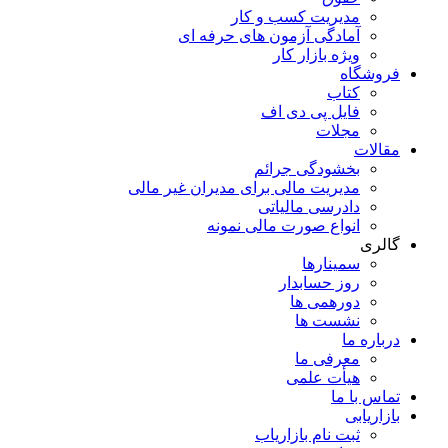
مدیریت کسب و کار
آمادگی آزمون های حرفه ای
ویژه بازار کار
فروشگاه
کتاب
فایل پی دی اف
مجلات
مقالات
بخشودگی جرائم
مدیریت مالی برای مدیران غیر مالی
دادرسی مالیاتی
انواع صورت مالی نمونه
گالری
سمینارها
روز حسابدار
دورهمی ها
نشست ها
درباره ما
معرفی ما
هیأت علمی
تماس با ما
بازاریابی
ثبت نام بازاریاب