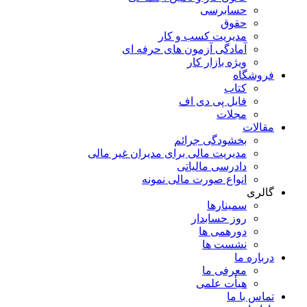
حسابرسی
حقوق
مدیریت کسب و کار
آمادگی آزمون های حرفه ای
ویژه بازار کار
فروشگاه
کتاب
فایل پی دی اف
مجلات
مقالات
بخشودگی جرائم
مدیریت مالی برای مدیران غیر مالی
دادرسی مالیاتی
انواع صورت مالی نمونه
گالری
سمینارها
روز حسابدار
دورهمی ها
نشست ها
درباره ما
معرفی ما
هیأت علمی
تماس با ما