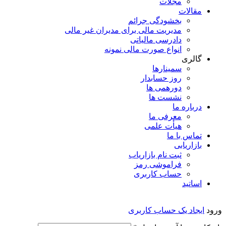
مجلات
مقالات
بخشودگی جرائم
مدیریت مالی برای مدیران غیر مالی
دادرسی مالیاتی
انواع صورت مالی نمونه
گالری
سمینارها
روز حسابدار
دورهمی ها
نشست ها
درباره ما
معرفی ما
هیأت علمی
تماس با ما
بازاریابی
ثبت نام بازاریاب
فراموشی رمز
حساب کاربری
اساتید
ورود
ایجاد یک حساب کاربری