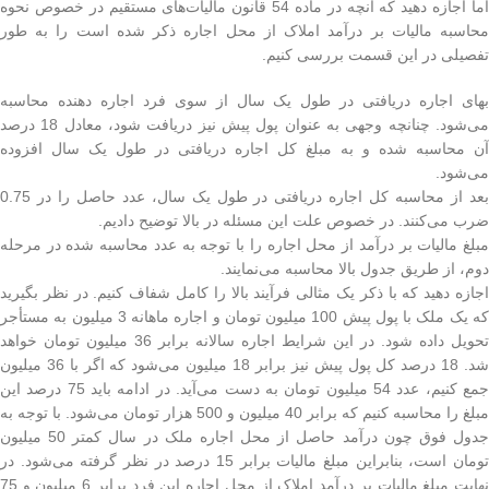
اما اجازه دهید که آنچه در ماده 54 قانون مالیات‌های مستقیم در خصوص نحوه
محاسبه مالیات بر درآمد املاک از محل اجاره ذکر شده است را به طور
تفصیلی در این قسمت بررسی کنیم.
بهای اجاره دریافتی در طول یک سال از سوی فرد اجاره دهنده محاسبه
می‌شود. چنانچه وجهی به عنوان پول پیش نیز دریافت شود، معادل 18 درصد
آن محاسبه شده و به مبلغ کل اجاره دریافتی در طول یک سال افزوده
می‌شود.
بعد از محاسبه کل اجاره دریافتی در طول یک سال، عدد حاصل را در 0.75
ضرب می‌کنند. در خصوص علت این مسئله در بالا توضیح دادیم.
مبلغ مالیات بر درآمد از محل اجاره را با توجه به عدد محاسبه شده در مرحله
دوم، از طریق جدول بالا محاسبه می‌نمایند.
اجازه دهید که با ذکر یک مثالی فرآیند بالا را کامل شفاف کنیم. در نظر بگیرید
که یک ملک با پول پیش 100 میلیون تومان و اجاره ماهانه 3 میلیون به مستأجر
تحویل داده شود. در این شرایط اجاره سالانه برابر 36 میلیون تومان خواهد
شد. 18 درصد کل پول پیش نیز برابر 18 میلیون می‌شود که اگر با 36 میلیون
جمع کنیم، عدد 54 میلیون تومان به دست می‌آید. در ادامه باید 75 درصد این
مبلغ را محاسبه کنیم که برابر 40 میلیون و 500 هزار تومان می‌شود. با توجه به
جدول فوق چون درآمد حاصل از محل اجاره ملک در سال کمتر 50 میلیون
تومان است، بنابراین مبلغ مالیات برابر 15 درصد در نظر گرفته می‌شود. در
نهایت مبلغ مالیات بر درآمد املاک از محل اجاره این فرد برابر 6 میلیون و 75