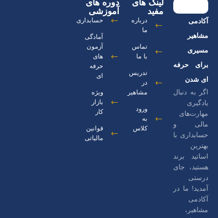
لینک های
دوره های
مفید
آموزشی
درباره
حسابداری
آکادمی
ما
مشاهیر
آمادگی
تماس
آزمون
مسیری
با ما
های
برای حرفه
حرفه
تدریس
ای
ای شدن
در
اگر به دنبال
مشاهیر
ویژه
بازار
یادگیری
ورود
کار
مهارت‌های
به
مالی و
کلاس
قوانین
حسابداری با
مالیاتی
بهترین
اساتید برند
هستید، جای
درستی
آمدید! ما در
آکادمی
مشاهیر،