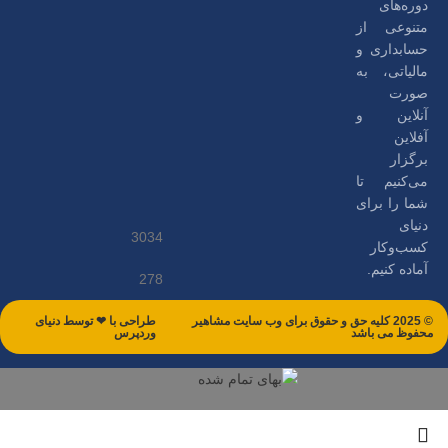
دوره‌های
متنوعی از
حسابداری و
مالیاتی، به
صورت
آنلاین و
آفلاین
برگزار
می‌کنیم تا
شما را برای
دنیای
3034
کسب‌وکار
آماده کنیم.
278
© 2025 کلیه حق و حقوق برای وب سایت مشاهیر
طراحی با ❤ توسط​ دنیای
محفوظ می باشد
وردپرس