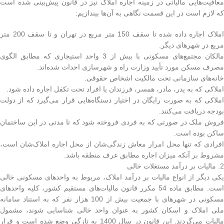
معافیت‌هایی مالیاتی در زمینه اجاره املاک نیز در قانون پیش‌بینی شده است
که لازم است در این قسمت نگاهی به آن‌ها بیندازیم:
املاک اجاره داده شده تا سقف 150 متر مربع در تهران و تا سقف 200 متر
مربع در شهرهای دیگر.
مالکان مجتمع‌های مسکونی با بیش از 3 واحد استیجاری که مطابق الگوی
مصرف مسکن مورد تأیید وزارت راه و شهرسازی احداث شده‌اند.
خانه‌های سازمانی تحت مالکیت اشخاص حقوقی.
املاکی که به پدر، مادر، همسر، فرزندان یا افراد تحت تکفل اجاره داده شود.
املاکی که به صورت رایگان در اختیار دستگاه‌هایی قرار می‌گیرد که از دولت
بودجه دریافت می‌کنند.
فروش ملک در صورتی که به فردی فروخته شود که تا مدتی در این ساختمان
ساکن بوده است.
افرادی که تنها محل امرار معاش زندگی‌شان از محل اجاره املاک‌شان است،
مشروط بر آنکه میزان اجاره مطابق عرف منطقه باشد.
2. مالیات بر درآمد مستغلات خالی
یکی دیگر از انواع مالیات بر درآمد املاک، مربوط به واحدهای مسکونی خالی
است. مطابق ماده 54 مکرر قانون مالیات‌های مستقیم کشور، کلیه واحدهای
مسکونی در شهرهای با جمعیت بیش از 100 هزار نفر که به استناد سامانه
ملی املاک و اسکان کشور به عنوان واحد خالی شناسایی شوند، مشمول
مالیات می‌گردند. این قانون در سال 1400 به تازگی وضع شده است و قرار