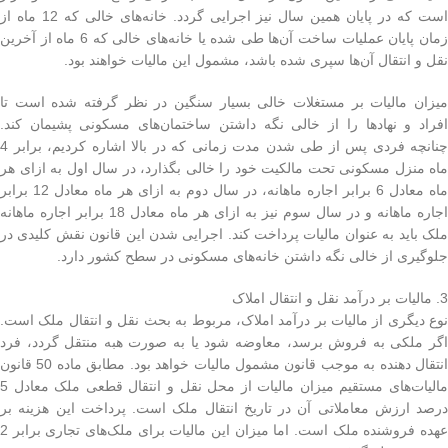
است که در پایان همین سال نیز اجرایی گردد. خانه‌های خالی که 12 ماه از
زمان پایان عملیات ساخت آن‌ها طی شده یا خانه‌های خالی که 6 ماه از آخرین
نقل و انتقال آن‌ها سپری شده باشد، مشمول این مالیات خواهند بود.
میزان مالیات بر مستغلات خالی بسیار سنگین در نظر گرفته شده است تا
افراد و نهادها را از خالی نگه داشتن ساختمان‌های مسکونی پشیمان کند.
چنانچه فردی پس از طی شدن مدت زمانی که در بالا اشاره کردیم، برابر 4
ماه منزل مسکونی تحت مالکیت خود را خالی بگذارد، در سال اول به ازای هر
ماه معادل 6 برابر اجاره ماهانه، در سال دوم به ازای هر ماه معادل 12 برابر
اجاره ماهانه و در سال سوم نیز به ازای هر ماه معادل 18 برابر اجاره ماهانه
ملک باید به عنوان مالیات پرداخت کند. اجرایی شدن این قانون نقش کلیدی در
جلوگیری از خالی نگه داشتن خانه‌های مسکونی در سطح کشور دارد.
3. مالیات بر درآمد نقل و انتقال املاک
نوع دیگری از مالیات بر درآمد املاک، مربوط به بحث نقل و انتقال ملک است.
اگر ملکی به فروش برسد، معاوضه شود یا به صورت هبه منتقل گردد، فرد
انتقال دهنده به موجب قانون مشمول مالیات خواهد بود. مطابق ماده 50 قانون
مالیات‌های مستقیم میزان مالیات از محل نقل و انتقال قطعی ملک معادل 5
درصد ارزش معاملاتی آن در تاریخ انتقال ملک است. پرداخت این هزینه بر
عهده فروشنده ملک است. اما میزان این مالیات برای ملک‌های تجاری برابر 2