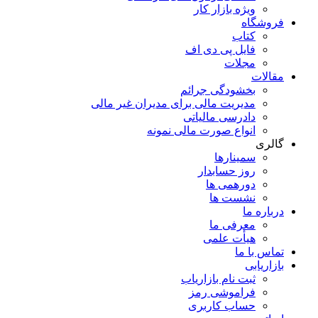
ویژه بازار کار
فروشگاه
کتاب
فایل پی دی اف
مجلات
مقالات
بخشودگی جرائم
مدیریت مالی برای مدیران غیر مالی
دادرسی مالیاتی
انواع صورت مالی نمونه
گالری
سمینارها
روز حسابدار
دورهمی ها
نشست ها
درباره ما
معرفی ما
هیأت علمی
تماس با ما
بازاریابی
ثبت نام بازاریاب
فراموشی رمز
حساب کاربری