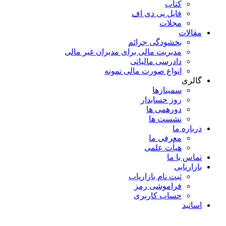
کتاب
فایل پی دی اف
مجلات
مقالات
بخشودگی جرائم
مدیریت مالی برای مدیران غیر مالی
دادرسی مالیاتی
انواع صورت مالی نمونه
گالری
سمینارها
روز حسابدار
دورهمی ها
نشست ها
درباره ما
معرفی ما
هیأت علمی
تماس با ما
بازاریابی
ثبت نام بازاریاب
فراموشی رمز
حساب کاربری
اساتید