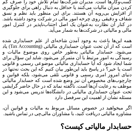
کسب‌وکارها است. مدیران شرکت‌ها تمام تلاش خود را صرف کم
کردن میزان مالیات می‌کنند یا حداقل به دنبال راهی برای جلوگیری
از افزایش بی‌رویه آن هستند. برای این منظور باید نظم و نسق
شفاف و دقیقی روی چرخه امور مالی در شرکت وجود داشته باشد.
در کنار آن نظارت به‌عنوان یک اصل اجتناب‌ناپذیر در کنترل امور
مالی و مالیاتی در شرکت‌ها به شمار می‌آید.
همه این‌ها باعث به وجود آمدن شاخه‌ای از علم حسابداری شده
است که از آن تحت عنوان حسابداری مالیاتی (Tax Accounting) یاد
می‌شود. حسابدار مالیاتی به‌طور خاص روی موضوع مالیات و
رسیدگی به امور مرتبط با آن متمرکز می‌شود. شاید این سؤال برای
شما ایجاد شود که آیا حسابداری مالیاتی موضوعی رسمی و قانونی
است یا خیر؟ در پاسخ باید این‌طور بیان کنیم که این بحث نه‌تنها در
دنیای امروز امری رسمی و قانونی تلقی می‌شود، بلکه قوانین و
چارچوب‌های مخصوص آن نیز وضع شده است که حسابدار مالیاتی
موظف به رعایت آن‌ها است. ناگفته نماند که در حال حاضر گرایشی
تحت عنوان حسابداری مالیاتی در دانشگاه‌ها تدریس می‌شود و این
مسئله نشان از اهمیت این سرفصل دارد
اگر میخواهید در خصوص مسائل مربوط به مالیات و قوانین آن،
مشاوره مالیاتی دریافت کنید، با مشاوران مالی‌چی در تماس باشید.
حسابدار مالیاتی کیست؟